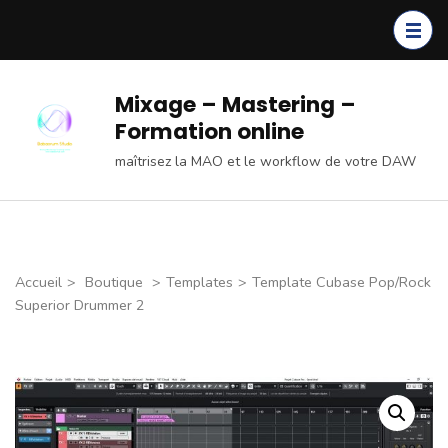
Aller
au
contenu
(Pressez
Mixage – Mastering –
Entrée)
Formation online
maîtrisez la MAO et le workflow de votre DAW
Accueil
>
Boutique
>
Templates
>
Template Cubase Pop/Rock
Superior Drummer 2