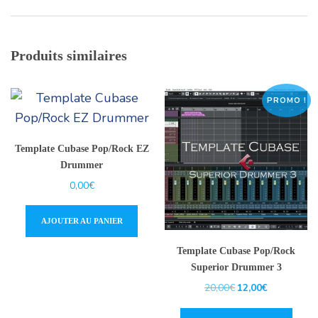
Pop/Rock
Superior
Drummer
Produits similaires
2
PROMO !
Template Cubase Pop/Rock EZ
Drummer
0,00
€
AJOUTER AU PANIER
Template Cubase Pop/Rock
Superior Drummer 3
Le
Le
20,00
€
12,00
€
prix
prix
initial
actuel