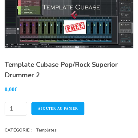
Template Cubase Pop/Rock Superior
Drummer 2
0,00
€
quantité
AJOUTER AU PANIER
de
Template
CATÉGORIE :
Templates
Cubase