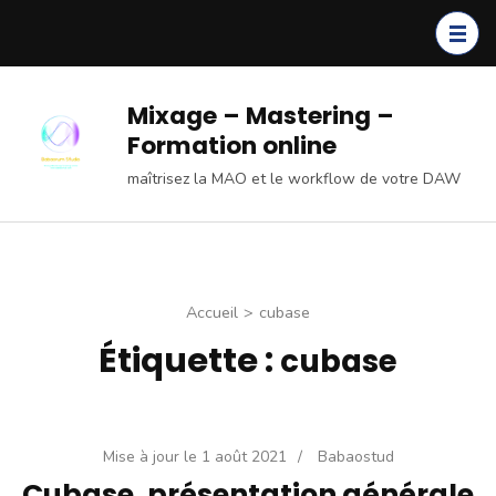
Aller
au
contenu
(Pressez
Mixage – Mastering –
Entrée)
Formation online
maîtrisez la MAO et le workflow de votre DAW
Accueil
>
cubase
Étiquette :
cubase
Mise à jour le
1 août 2021
/
Babaostud
Cubase, présentation générale